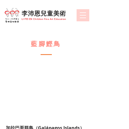
​李沛恩兒童美術
LI PEI EN Children Fine Art Education
藍腳鰹鳥
#藍腳鰹鳥
加拉巴哥群島（Galápagos Islands）