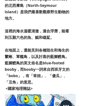
的北西摩島（North-Seymour
Island）是我們最喜歡觀察野生動物的
地方。
這裡的海水溫暖清澈，適合浮潛，能看
到五顏六色的魚、鰩和礁鯊。
在地面上，還能見到各種陸生和海生的
鬣蜥、軍艦鳥，以及討喜的藍腳鰹鳥。
藍腳鰹鳥的英文俗名是blue-footed
booby，而booby一詞來自西班牙文的
「bobo」，有「笨拙」、「傻瓜」、
「丑角」的意思。
<國家地理雜誌>