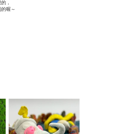
想的，
到的喔～