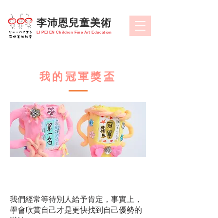
​李沛恩兒童美術
LI PEI EN Children Fine Art Education
我的冠軍獎盃
​#獎盃
我們經常等待別人給予肯定，事實上，
學會欣賞自己才是更快找到自己優勢的