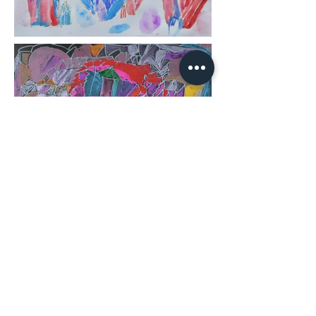
Load More
Tel:
02-2895-8259
|