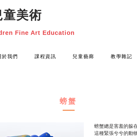
兒童美術
dren Fine Art Education
關於我們
課程資訊
兒童藝廊
教學雜記
螃蟹
螃蟹總是害羞的躲
這種緊張兮兮的動