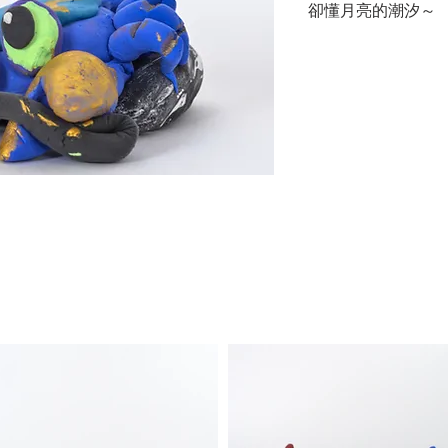
卻懂月亮的潮汐～