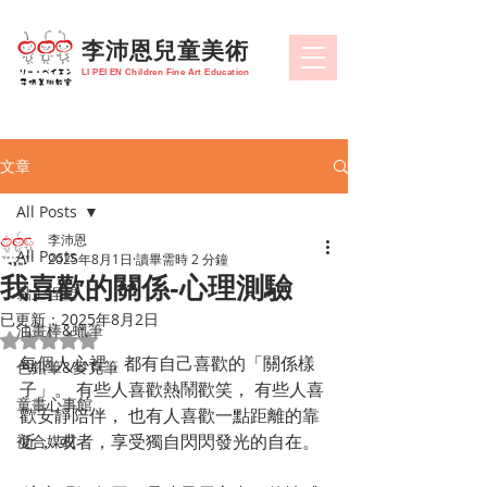
​李沛恩兒童美術
LI PEI EN Children Fine Art Education
文章
All Posts
李沛恩
All Posts
2025年8月1日
讀畢需時 2 分鐘
我喜歡的關係-心理測驗
黏土捏塑
已更新：
2025年8月2日
油畫棒&蠟筆
評等為 NaN（最高為 5 顆星）。
每個人心裡，都有自己喜歡的「關係樣
色鉛筆&麥克筆
子」。 有些人喜歡熱鬧歡笑， 有些人喜
童畫心事館
歡安靜陪伴， 也有人喜歡一點距離的靠
近， 或者，享受獨自閃閃發光的自在。
複合媒材