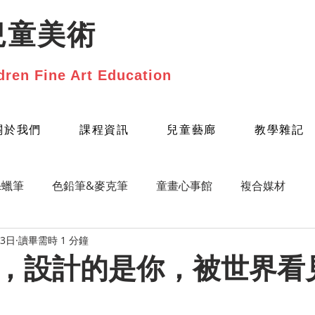
兒童美術
dren Fine Art Education
關於我們
課程資訊
兒童藝廊
教學雜記
&蠟筆
色鉛筆&麥克筆
童畫心事館
複合媒材
23日
讀畢需時 1 分鐘
，設計的是你，被世界看