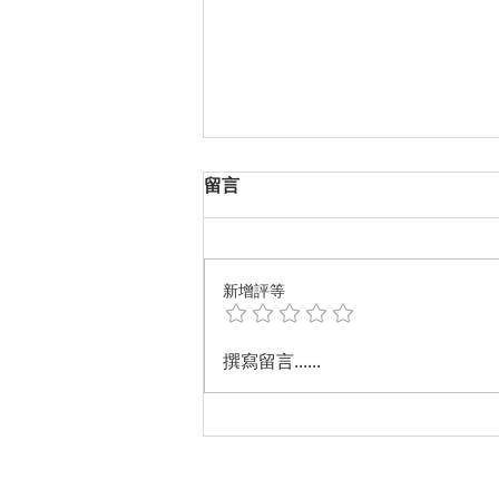
留言
新增評等
孩子的未來城市不只是夢想
撰寫留言......
(2)