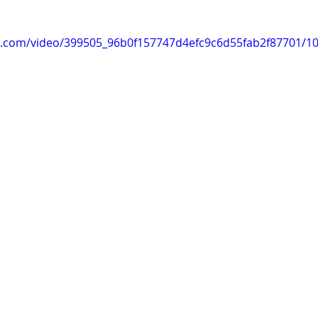
為 5 顆星）。
tic.com/video/399505_96b0f157747d4efc9c6d55fab2f87701/1