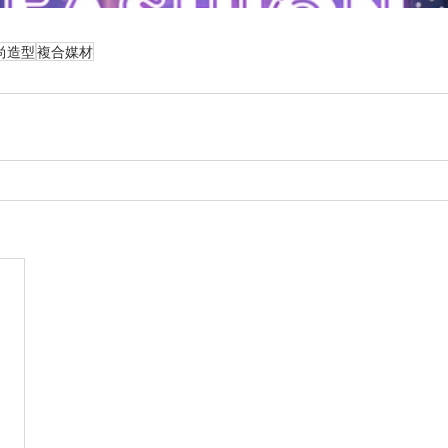
尚造型
複合媒材